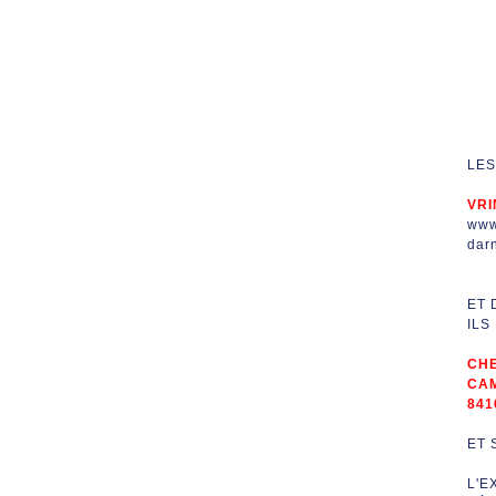
LES
VRI
www.
dar
ET 
ILS
CHE
CAM
841
ET 
L'E